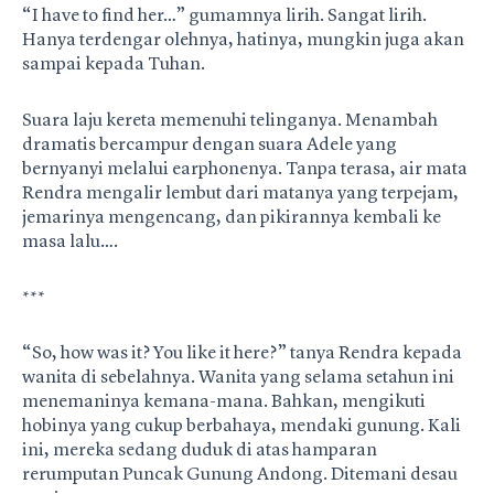
“I have to find her…” gumamnya lirih. Sangat lirih.
Hanya terdengar olehnya, hatinya, mungkin juga akan
sampai kepada Tuhan.
Suara laju kereta memenuhi telinganya. Menambah
dramatis bercampur dengan suara Adele yang
bernyanyi melalui earphonenya. Tanpa terasa, air mata
Rendra mengalir lembut dari matanya yang terpejam,
jemarinya mengencang, dan pikirannya kembali ke
masa lalu….
***
“So, how was it? You like it here?” tanya Rendra kepada
wanita di sebelahnya. Wanita yang selama setahun ini
menemaninya kemana-mana. Bahkan, mengikuti
hobinya yang cukup berbahaya, mendaki gunung. Kali
ini, mereka sedang duduk di atas hamparan
rerumputan Puncak Gunung Andong. Ditemani desau