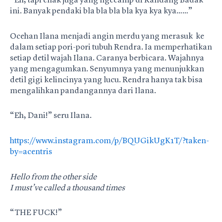
“Eh, tapi enak juga yang ngecamp di Kandang Badak
ini. Banyak pendaki bla bla bla bla kya kya kya……”
Ocehan Ilana menjadi angin merdu yang merasuk ke
dalam setiap pori-pori tubuh Rendra. Ia memperhatikan
setiap detil wajah Ilana. Caranya berbicara. Wajahnya
yang mengagumkan. Senyumnya yang menunjukkan
detil gigi kelincinya yang lucu. Rendra hanya tak bisa
mengalihkan pandangannya dari Ilana.
“Eh, Dani!” seru Ilana.
https://www.instagram.com/p/BQUGikUgK1T/?taken-
by=acentris
Hello from the other side
I must’ve called a thousand times
“THE FUCK!”