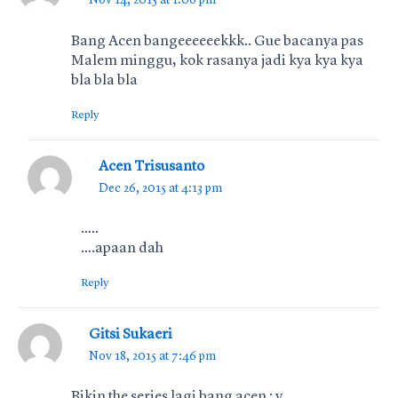
Nov 14, 2015 at 1:06 pm
Bang Acen bangeeeeeekkk.. Gue bacanya pas
Malem minggu, kok rasanya jadi kya kya kya
bla bla bla
Reply
Acen Trisusanto
Dec 26, 2015 at 4:13 pm
…..
….apaan dah
Reply
Gitsi Sukaeri
Nov 18, 2015 at 7:46 pm
Bikin the series lagi bang acen : v