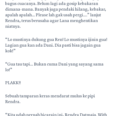
bagus cuacanya. Belum lagi ada gosip kebakaran
dimana-mana. Banyak juga pendaki hilang, kebakar,
apalah apalah… Please lah gak usah pergi….” lanjut
Rendra, terus berusaha agar Lana menghentikan
niatnya.
“Lo mustinya dukung gua Ren! Lo mustinya ijinin gua!
Lagian gua kan ada Dani. Dia pasti bisa jagain gua
kok!”
“Gua tau tapi… Bukan cuma Dani yang sayang sama
lo!”
PLAKK!!
Sebuah tamparan keras mendarat mulus ke pipi
Rendra.
“Kita udah pernah bicarain ini, Rendra Datmaja. With