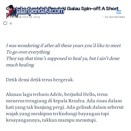
Skip
Mai
Ganteng Ganteng Pendaki Galau Spin-off: A Short
to
Story
content
—Published: Oct 27, 2015.
—in
Acentrisme
Men
19
I was wondering if after all these years you’d like to meet
To go over everything
They say that time’s supposed to heal ya, but I ain’t done
much healing
Detik demi detik terus bergerak.
Alunan lagu terbaru Adele, berjudul Hello, terus
menerus terngiang di kepala Rendra. Ada risau dalam
hati yang tak kunjung pergi. Ada gelisah dalam sebersit
wajah yang meskipun terlindungi bayangan topi
kesayangannya, takkan mampu menutupi.