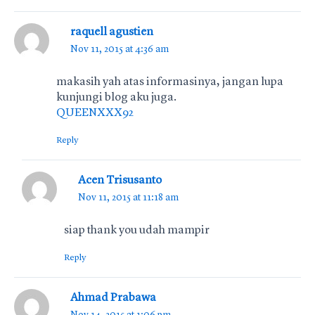
raquell agustien
Nov 11, 2015 at 4:36 am
makasih yah atas informasinya, jangan lupa
kunjungi blog aku juga.
QUEENXXX92
Reply
Acen Trisusanto
Nov 11, 2015 at 11:18 am
siap thank you udah mampir
Reply
Ahmad Prabawa