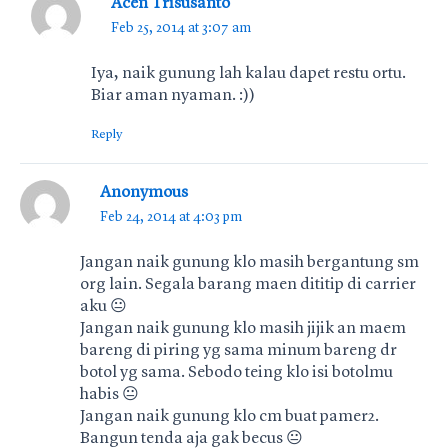
Acen Trisusanto
Feb 25, 2014 at 3:07 am
Iya, naik gunung lah kalau dapet restu ortu.
Biar aman nyaman. :))
Reply
Anonymous
Feb 24, 2014 at 4:03 pm
Jangan naik gunung klo masih bergantung sm
org lain. Segala barang maen dititip di carrier
aku 😐
Jangan naik gunung klo masih jijik an maem
bareng di piring yg sama minum bareng dr
botol yg sama. Sebodo teing klo isi botolmu
habis 😐
Jangan naik gunung klo cm buat pamer2.
Bangun tenda aja gak becus 😐