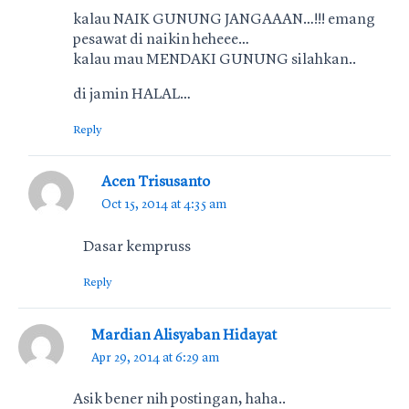
kalau NAIK GUNUNG JANGAAAN…!!! emang
pesawat di naikin heheee…
kalau mau MENDAKI GUNUNG silahkan..
di jamin HALAL…
Reply
Acen Trisusanto
Oct 15, 2014 at 4:35 am
Dasar kempruss
Reply
Mardian Alisyaban Hidayat
Apr 29, 2014 at 6:29 am
Asik bener nih postingan, haha..