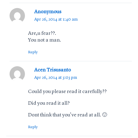
Anonymous
Apr 26, 2014 at 1:40 am
Are,u fear??.
You not a man.
Reply
Acen Trisusanto
Apr 26, 2014 at 3:03 pm
Could you please read it carefully??
Did you read it all?
Dont think that you've read at all. 🙂
Reply