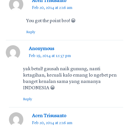
Acen Trisusanto
Feb 20, 2014 at 2:16 am
You got the point bro! 😀
Reply
Anonymous
Feb 19, 2014 at 12:57 pm
yak betul! gausah naik gunung, nanti
ketagihan, kecuali kalo emang lo ngebet pen
banget kenalan sama yang namanya
INDONESIA 😀
Reply
Acen Trisusanto
Feb 20, 2014 at 2:16 am