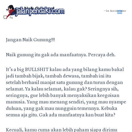
Skip
Mai
Jangan Naik Gunung!
to
—Published: Feb 17, 2014.
—in
Acentrisme
content
64
Men
Jangan Naik Gunung!!!
Naik gunung itu gak ada manfaatnya. Percaya deh.
It’s a big BULLSHIT kalau ada yang bilang kamu bakal
jadi tambah bijak, tambah dewasa, tambah ini itu
setelah berhasil manjat satu gunung dan turun dengan
selamat. Ya kalau selamat, kalau gak? Seringnya sih,
seringnya, gue lebih banyak menyaksikan keegoisan
manusia. Yang mau menang sendiri, yang mau nyampe
duluan, yang gak mau nungguin temennya. Kebuka
semua aja gitu. Gak ada manfaatnya kan buat kita?
Kecuali, kamu cuma akan lebih paham siapa dirimu