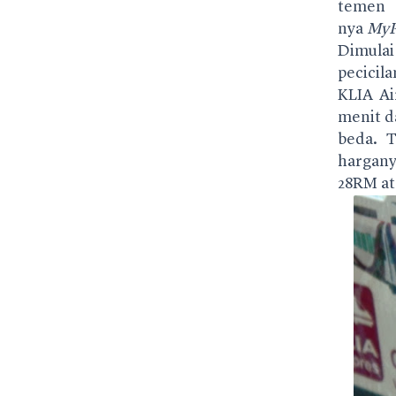
temen 
nya
MyP
Dimula
pecicil
KLIA Ai
menit d
beda. T
hargany
28RM at