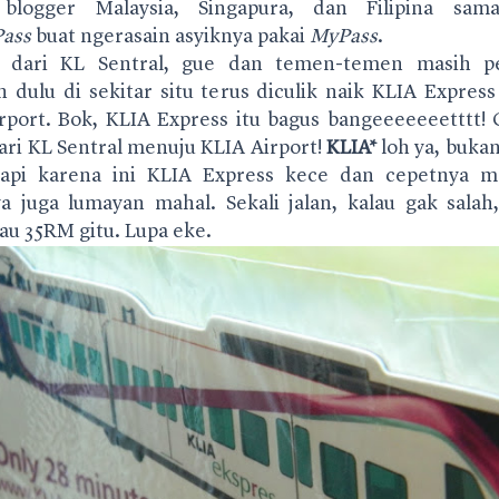
blogger Malaysia, Singapura, dan Filipina sam
ass
buat ngerasain asyiknya pakai
MyPass
.
i dari KL Sentral, gue dan temen-temen masih pec
an dulu di sekitar situ terus diculik naik KLIA Expres
rport. Bok, KLIA Express itu bagus bangeeeeeeetttt!
ari KL Sentral menuju KLIA Airport!
KLIA*
loh ya, buka
api karena ini KLIA Express kece dan cepetnya m
a juga lumayan mahal. Sekali jalan, kalau gak salah,
au 35RM gitu. Lupa eke.