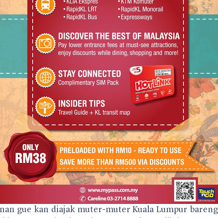
an gue kan diajak muter-muter Kuala Lumpur baren