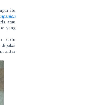
mpur itu
ompanion
ris atau
it
yang
m kartu
i dipakai
un antar