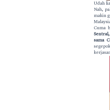
Udah li
Nah, pa
makin g
Malaysia
Cuma b
Sentral
sama C
segep
kerjas