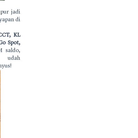
pur jadi
yapan di
CCT, KL
Go Spot,
 saldo,
g udah
nyus!