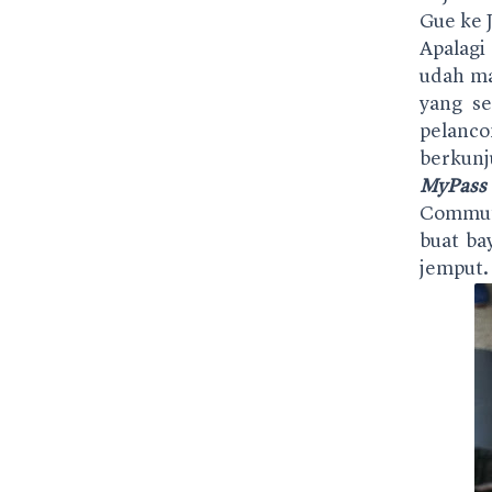
Gue ke J
Apalagi
udah ma
yang s
pelanc
berkunj
MyPass
Commuter
buat ba
jemput.