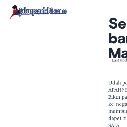
Skip
to
content
Se
ba
Ma
—Last upd
Udah pe
APAH? 
Bikin p
ke nega
mumpun
dapet t
SAJA!!