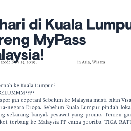
hari di Kuala Lump
reng MyPass
laysia!
ated: Nov 25, 2019.
—in
Asia
,
Wisata
rnah ke Kuala Lumpur?
BELUMMM????
aspor gih cepetan! Sebelum ke Malaysia musti bikin Vi
ra-negara Eropa. Sebelum Kuala Lumpur pindah lokas
g sekarang banyak pesawat yang promo. Temen gue 
iket terbang ke Malaysia PP cuma 300ribu! TIGA RA