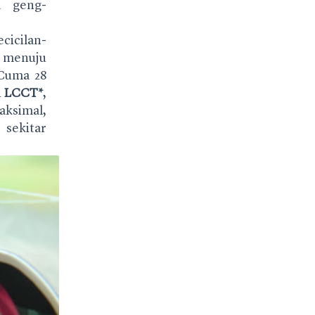
a geng-
icilan-
s menuju
 Cuma 28
n
LCCT*
,
aksimal,
 sekitar