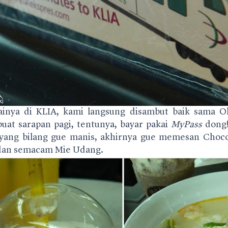
inya di KLIA, kami langsung disambut baik sama 
buat sarapan pagi, tentunya, bayar pakai
MyPass
dong
yang bilang gue manis, akhirnya gue memesan Choco
 dan semacam Mie Udang.