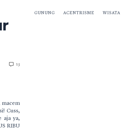
GUNUNG
ACENTRISME
WISATA
ur
13
sa macem
i! Cuss,
aja ya,
TUS RIBU