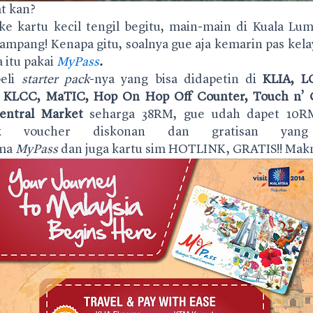
at kan?
ke kartu kecil tengil begitu, main-main di Kuala Lum
ampang! Kenapa gitu, soalnya gue aja kemarin pas kela
 itu pakai
MyPass
.
eli
starter pack
-nya yang bisa didapetin di
KLIA, L
, KLCC, MaTIC, Hop On Hop Off Counter, Touch n’ 
entral Market
seharga 38RM, gue udah dapet 10RM
ok voucher diskonan dan gratisan yan
ama
MyPass
dan juga kartu sim HOTLINK, GRATIS!! Mak