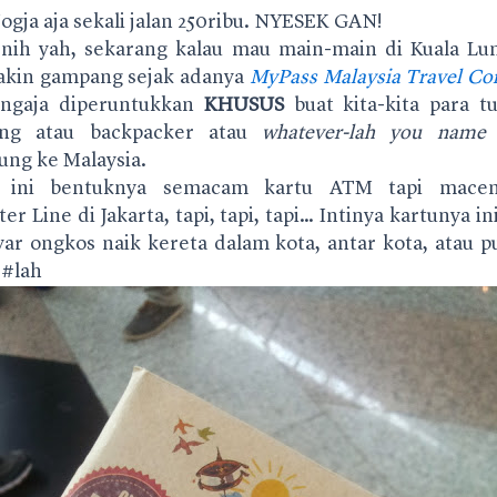
ogja aja sekali jalan 250ribu. NYESEK GAN!
 nih yah, sekarang kalau mau main-main di Kuala Lu
kin gampang sejak adanya
MyPass Malaysia Travel C
engaja diperuntukkan
KHUSUS
buat kita-kita para tu
ong atau backpacker atau
whatever-lah you name 
ung ke Malaysia.
ini bentuknya semacam kartu ATM tapi mace
 Line di Jakarta, tapi, tapi, tapi… Intinya kartunya in
yar ongkos naik kereta dalam kota, antar kota, atau p
 #lah