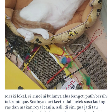
Meski lokal, si Tino ini bulunya alus banget, putih bersih
tak rontoque. Soalnya dari kecil udah netek susu kucing
ras dan makan royal canin, asli, di sini gua jadi tau