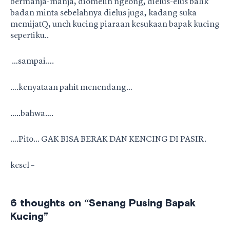
bermanja-manja, diomelin ngeong, dielus-elus balik
badan minta sebelahnya dielus juga, kadang suka
memijatQ, unch kucing piaraan kesukaan bapak kucing
sepertiku..
…sampai….
….kenyataan pahit menendang…
…..bahwa….
….Pito… GAK BISA BERAK DAN KENCING DI PASIR.
kesel –
6 thoughts on “Senang Pusing Bapak
Kucing”