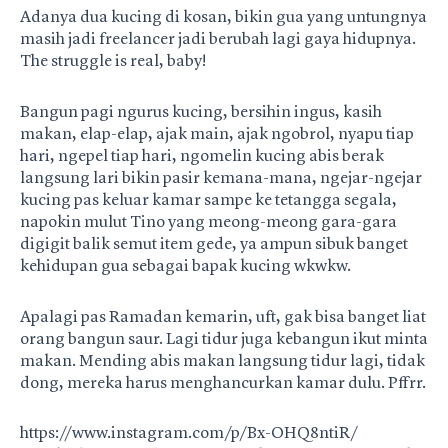
Adanya dua kucing di kosan, bikin gua yang untungnya
masih jadi freelancer jadi berubah lagi gaya hidupnya.
The struggle is real, baby!
Bangun pagi ngurus kucing, bersihin ingus, kasih
makan, elap-elap, ajak main, ajak ngobrol, nyapu tiap
hari, ngepel tiap hari, ngomelin kucing abis berak
langsung lari bikin pasir kemana-mana, ngejar-ngejar
kucing pas keluar kamar sampe ke tetangga segala,
napokin mulut Tino yang meong-meong gara-gara
digigit balik semut item gede, ya ampun sibuk banget
kehidupan gua sebagai bapak kucing wkwkw.
Apalagi pas Ramadan kemarin, uft, gak bisa banget liat
orang bangun saur. Lagi tidur juga kebangun ikut minta
makan. Mending abis makan langsung tidur lagi, tidak
dong, mereka harus menghancurkan kamar dulu. Pffrr.
https://www.instagram.com/p/Bx-OHQ8ntiR/