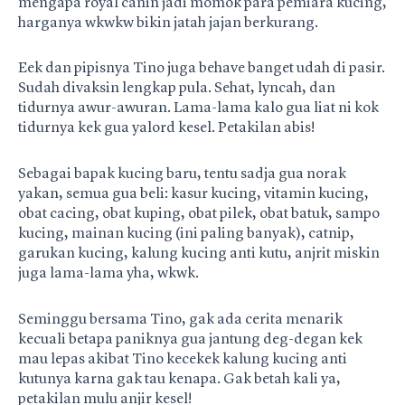
mengapa royal canin jadi momok para pemiara kucing,
harganya wkwkw bikin jatah jajan berkurang.
Eek dan pipisnya Tino juga behave banget udah di pasir.
Sudah divaksin lengkap pula. Sehat, lyncah, dan
tidurnya awur-awuran. Lama-lama kalo gua liat ni kok
tidurnya kek gua yalord kesel. Petakilan abis!
Sebagai bapak kucing baru, tentu sadja gua norak
yakan, semua gua beli: kasur kucing, vitamin kucing,
obat cacing, obat kuping, obat pilek, obat batuk, sampo
kucing, mainan kucing (ini paling banyak), catnip,
garukan kucing, kalung kucing anti kutu, anjrit miskin
juga lama-lama yha, wkwk.
Seminggu bersama Tino, gak ada cerita menarik
kecuali betapa paniknya gua jantung deg-degan kek
mau lepas akibat Tino kecekek kalung kucing anti
kutunya karna gak tau kenapa. Gak betah kali ya,
petakilan mulu anjir kesel!