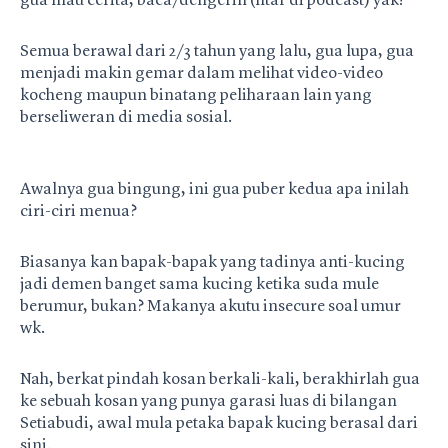
gua mau cerita, baca/dengerin (ntar di podcast) yak!
Semua berawal dari 2/3 tahun yang lalu, gua lupa, gua
menjadi makin gemar dalam melihat video-video
kocheng maupun binatang peliharaan lain yang
berseliweran di media sosial.
Awalnya gua bingung, ini gua puber kedua apa inilah
ciri-ciri menua?
Biasanya kan bapak-bapak yang tadinya anti-kucing
jadi demen banget sama kucing ketika suda mule
berumur, bukan? Makanya akutu insecure soal umur
wk.
Nah, berkat pindah kosan berkali-kali, berakhirlah gua
ke sebuah kosan yang punya garasi luas di bilangan
Setiabudi, awal mula petaka bapak kucing berasal dari
sini.