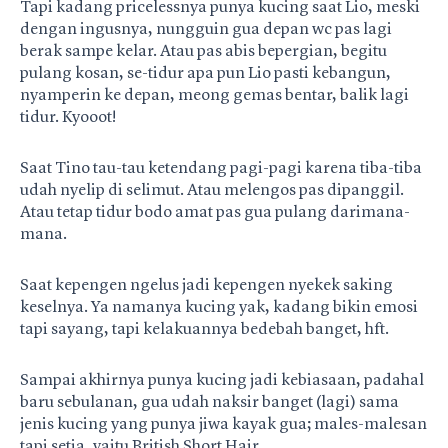
Tapi kadang pricelessnya punya kucing saat Lio, meski
dengan ingusnya, nungguin gua depan wc pas lagi
berak sampe kelar. Atau pas abis bepergian, begitu
pulang kosan, se-tidur apa pun Lio pasti kebangun,
nyamperin ke depan, meong gemas bentar, balik lagi
tidur. Kyooot!
Saat Tino tau-tau ketendang pagi-pagi karena tiba-tiba
udah nyelip di selimut. Atau melengos pas dipanggil.
Atau tetap tidur bodo amat pas gua pulang darimana-
mana.
Saat kepengen ngelus jadi kepengen nyekek saking
keselnya. Ya namanya kucing yak, kadang bikin emosi
tapi sayang, tapi kelakuannya bedebah banget, hft.
Sampai akhirnya punya kucing jadi kebiasaan, padahal
baru sebulanan, gua udah naksir banget (lagi) sama
jenis kucing yang punya jiwa kayak gua; males-malesan
tapi setia, yaitu British Short Hair.