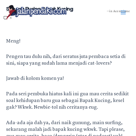
Skip
Mai
Senang Pusing Bapak Kucing
to
—Published: Jun 10, 2019.
—in
Acentrisme
content
6
Men
Meng!
Pengen tau dulu nih, dari seratus juta pembaca setia di
sini, siapa yang sudah lama menjadi cat-lovers?
Jawab di kolom komen ya!
Pada seri pembuka hiatus kali ini gua mau cerita sedikit
soal kehidupan baru gua sebagai Bapak Kucing, kesel
gak? Wkwk. Newbie-tol nih ceritanya eug.
Ada-ada aja dah ya, dari naik gunung, main surfing,
sekarang malah jadi bapak kucing wkwk. Tapi please,